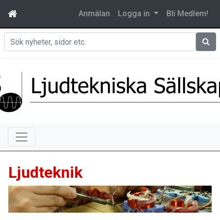
Anmälan
Logga in
Bli Medlem!
Sök
Ljudteknik