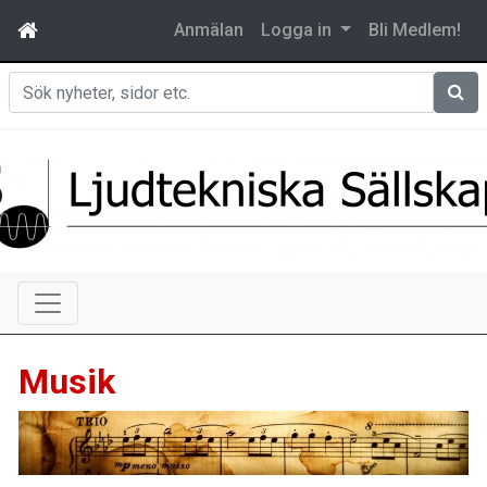
Anmälan
Logga in
Bli Medlem!
Sök
Musik